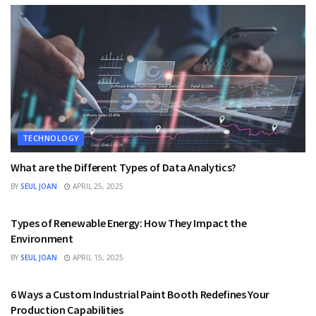
TECHNOLOGY
What are the Different Types of Data Analytics?
BY
SEUL JOAN
APRIL 25, 2025
TECHNOLOGY
Types of Renewable Energy: How They Impact the
Environment
BY
SEUL JOAN
APRIL 15, 2025
TECHNOLOGY
6 Ways a Custom Industrial Paint Booth Redefines Your
Production Capabilities